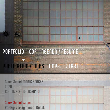
PORTFOLIO
CDF
AGENDA / RESUME
PUBLICATION / LINKS
IMPR.
START
Slava Seidel MAGIC SPACES
2020
ISBN 978-3-00-065761-0
Slava Seidel. sepia
Verlag: Verlag f. mod. Kunst