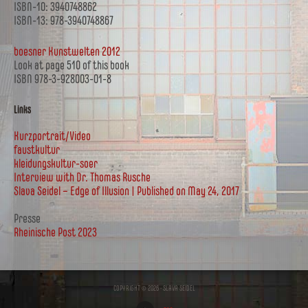
ISBN-10: 3940748862
ISBN-13: 978-3940748867
boesner Kunstwelten 2012
Look at page 510 of this book
ISBN 978-3-928003-01-8
Links
Kurzportrait/Video
faustkultur
kleidungskultur-soer
Interview with Dr. Thomas Rusche
Slava Seidel – Edge of Illusion | Published on May 24, 2017
Presse
Rheinische Post 2023
COPYRIGHT © 2026 · SLAVA SEIDEL